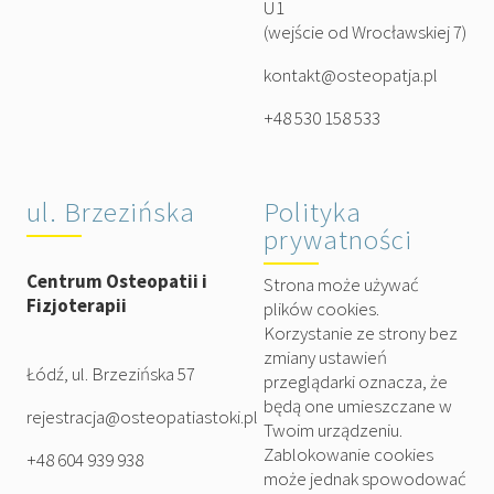
U1
(wejście od Wrocławskiej 7)
kontakt@osteopatja.pl
+48 530 158 533
ul. Brzezińska
Polityka
prywatności
Centrum Osteopatii i
Strona może używać
Fizjoterapii
plików cookies.
Korzystanie ze strony bez
zmiany ustawień
Łódź, ul. Brzezińska 57
przeglądarki oznacza, że
będą one umieszczane w
rejestracja@osteopatiastoki.pl
Twoim urządzeniu.
Zablokowanie cookies
+48 604 939 938
może jednak spowodować