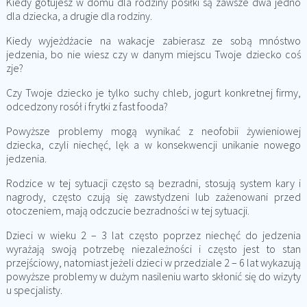
Kiedy gotujesz w domu dla rodziny posiłki są zawsze dwa jedno
dla dziecka, a drugie dla rodziny.
Kiedy wyjeżdżacie na wakacje zabierasz ze sobą mnóstwo
jedzenia, bo nie wiesz czy w danym miejscu Twoje dziecko coś
zje?
Czy Twoje dziecko je tylko suchy chleb, jogurt konkretnej firmy,
odcedzony rosół i frytki z fast fooda?
Powyższe problemy mogą wynikać z neofobii żywieniowej
dziecka, czyli niechęć, lęk a w konsekwencji unikanie nowego
jedzenia.
Rodzice w tej sytuacji często są bezradni, stosują system kary i
nagrody, często czują się zawstydzeni lub zażenowani przed
otoczeniem, mają odczucie bezradności w tej sytuacji.
Dzieci w wieku 2 – 3 lat często poprzez niechęć do jedzenia
wyrażają swoją potrzebę niezależności i często jest to stan
przejściowy, natomiast jeżeli dzieci w przedziale 2 – 6 lat wykazują
powyższe problemy w dużym nasileniu warto skłonić się do wizyty
u specjalisty.