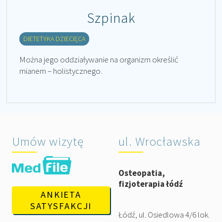
Szpinak
DIETETYKA DZIECIĘCA
Można jego oddziaływanie na organizm określić
mianem – holistycznego.
Umów wizytę
ul. Wrocławska
Osteopatia,
fizjoterapia łódź
ANKIETA
SATYSFAKCJI
Łódź, ul. Osiedlowa 4/6 lok.